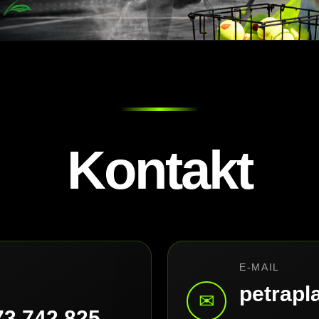
Kontakt
E-MAIL
petrap
✉
73 742 825