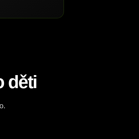
 děti
o.