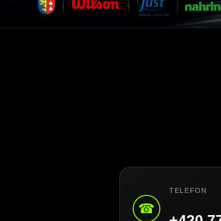
TELEFON
☎
+420 7