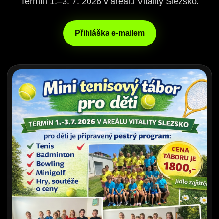
Termín 1.–3. 7. 2026 v areálu Vitality Slezsko.
Přihláška e-mailem