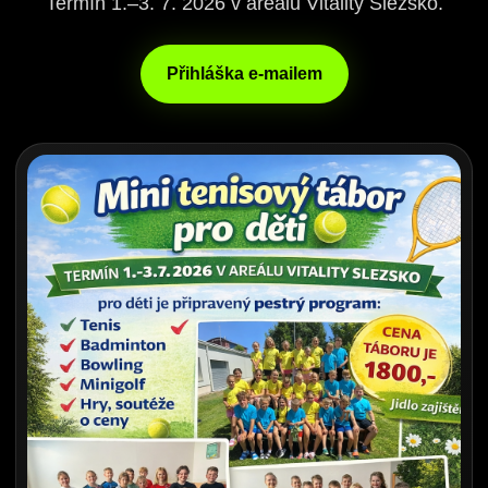
Termín 1.–3. 7. 2026 v areálu Vitality Slezsko.
Přihláška e-mailem