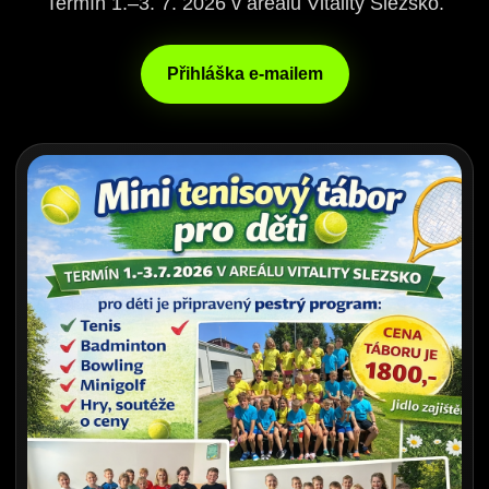
Termín 1.–3. 7. 2026 v areálu Vitality Slezsko.
Přihláška e-mailem