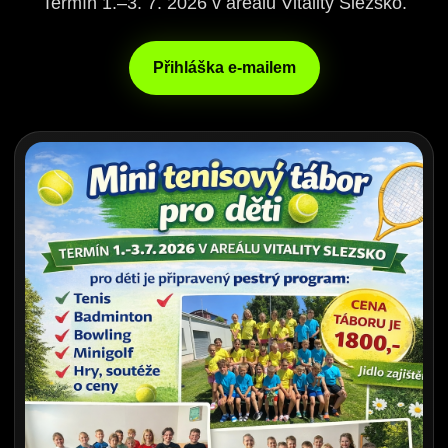
Termín 1.–3. 7. 2026 v areálu Vitality Slezsko.
Přihláška e-mailem