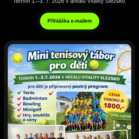
Termín 1.–3. 7. 2026 v areálu Vitality Slezsko.
Přihláška e-mailem