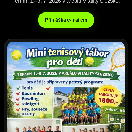
Termín 1.–3. 7. 2026 v areálu Vitality Slezsko.
Přihláška e-mailem